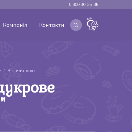
0 800 30-35-35
Компанія
Контакти
е
З начинкою
цукрове
"