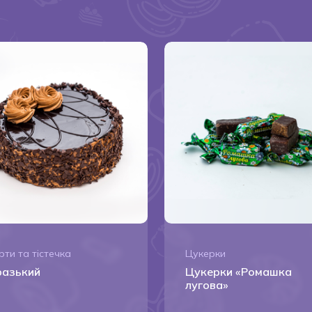
рти та тістечка
Цукерки
разький
Цукерки «Ромашка
лугова»