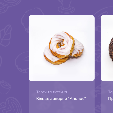
Торти та тістечка
То
Кільце заварне "Ананас"
П