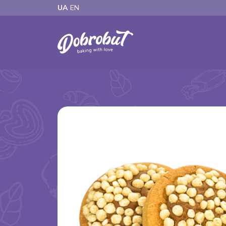
UA
EN