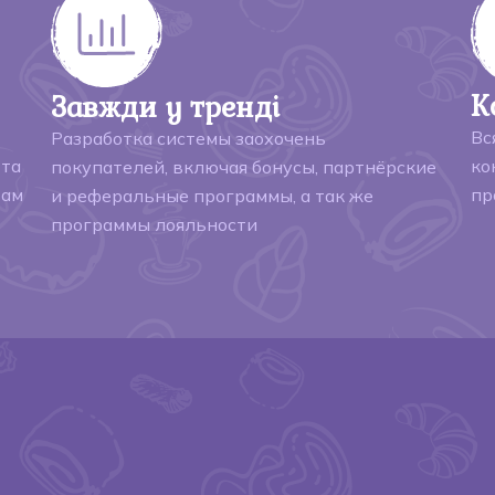
К
Завжди у тренді
Вс
Разработка системы заохочень
 та
ко
покупателей, включая бонусы, партнёрские
там
пр
и реферальные программы, а так же
программы лояльности