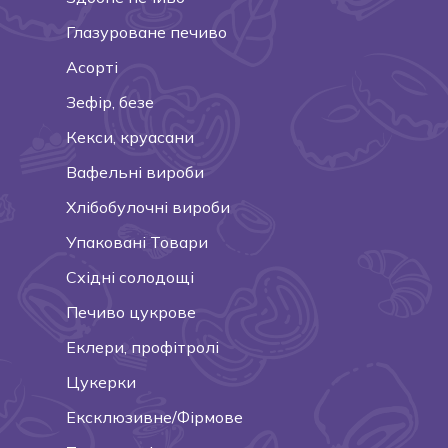
Глазуроване печиво
Асорті
Зефір, безе
Кекси, круасани
Вафельні вироби
Хлібобулочні вироби
Упакованi Товари
Східні солодощі
Печиво цукрове
Еклери, профітролі
Цукерки
Ексклюзивне/Фірмове