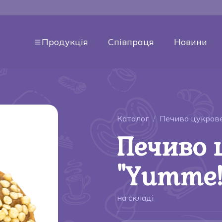
Продукція
Співпраця
Новини
Каталог
Печиво цукров
Печиво 
"Yumme!
на складi