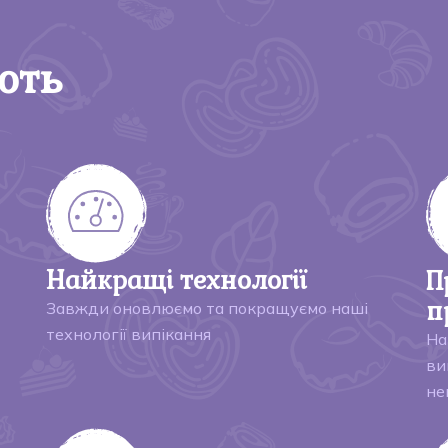
ють
Найкращі технології
П
п
Завжди оновлюємо та покращуємо наші
технології випікання
На
ви
не