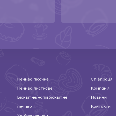
Печиво пісочне
Співпраця
Печиво листкове
Компанія
Бісквітне/напівбісквітне
Новини
печиво
Контакти
Здобне печиво